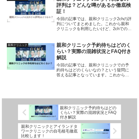
評判は？どんな噂があるか徹底検
証！
今回の記事では、親和クリニック2chの評
判についてまとめました。これから親和
クリニックを利用したいけど、2chでの評
判について気になる方は是非読んでみて
くださいね。
親和クリニック予約待ちはどのく
親和クリニック
らい？実際の混雑状況とFAQ付き
解説
今回の記事では、親和クリニックでの予
約待ちはどのくらいなの？という疑問に
答える記事となっています。これから親
和クリニックを予約をしたいんだけど、
どのくらい待つのかな？と思っている方
は是非読んでみてくださいね。
親和クリニック予約待ちはどの
くらい？実際の混雑状況とFAQ
付き解説
親和クリニックとアイランドタ
ワークリニックの自毛植毛徹底
比較します！