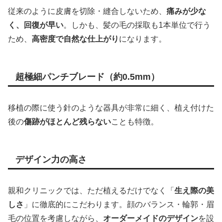
従来のように皮膚を切除・縫合しないため、
痛みが少な
く、回復が早い
。しかも、髪の毛の採取も1本単位で行う
ため、
高密度で自然な仕上がり
になります。
超極細パンチブレード（約0.5mm）
移植の際に使う針のような器具が非常に細く、植え付けた
後の
傷跡がほとんど残らない
ことも特徴。
デザイン力の高さ
親和クリニックでは、ただ植えるだけでなく「
生え際の美
しさ
」に徹底的にこだわります。顔のバランス・輪郭・眉
毛の位置を考慮しながら、
オーダーメイドのデザイン
を設