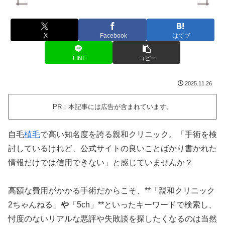
X
Facebook
はてブ
LINE
コピー
2025.11.26
PR：本記事には広告が含まれています。
自毛
植毛
で高い知名度を誇る親和クリニック。「手術を検
討しているけれど、公式サイトの良いことばかり書かれた
情報だけでは信用できない」と感じていませんか？
高額な費用がかかる手術だからこそ、**「親和クリニック
2ちゃんねる」
や
「5ch」**といったキーワードで検索し、
忖度のないリアルな悪評や失敗談を探したくなるのは当然