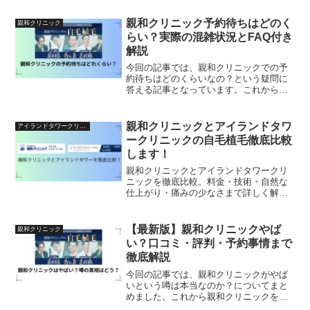
親和クリニック予約待ちはどのく
親和クリニック
らい？実際の混雑状況とFAQ付き
解説
今回の記事では、親和クリニックでの予
約待ちはどのくらいなの？という疑問に
答える記事となっています。これから親
和クリニックを予約をしたいんだけど、
どのくらい待つのかな？と思っている方
は是非読んでみてくださいね。
親和クリニックとアイランドタワ
アイランドタワークリニック
ークリニックの自毛植毛徹底比較
します！
親和クリニックとアイランドタワークリ
ニックを徹底比較。料金・技術・自然な
仕上がり・痛みの少なさまで詳しく解
説。自毛植毛を検討中の方が後悔しない
選び方を紹介します。
【最新版】親和クリニックやば
親和クリニック
い？口コミ・評判・予約事情まで
徹底解説
今回の記事では、親和クリニックがやば
いという噂は本当なのか？についてまと
めました。これから親和クリニックを利
用したいけど、本当はやばいのか？不安