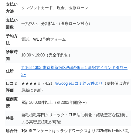
支払い
クレジットカード、現金、医療ローン
方法
支払い
一括払い、分割払い（医療ローン対応）
回数
予約方
電話、WEB予約フォーム
法
診療時
10:00〜19:00（完全予約制）
間
〒163-1303 東京都新宿区西新宿6-5-1 新宿アイランドタワー
住所
3F
口コミ
★★★★☆（4.2）
※Google口コミ約57件より
（※数値は適宜
評価
最新に更新）
症例実
累計30,000件以上（※2003年開院〜）
績
自毛植毛専門クリニック・FUE法に特化・経験豊富な医師に
特長
よる高密度植毛が可能
総合評
1位
※アンケートはクラウドワークスより2025年6/1~6/5の期