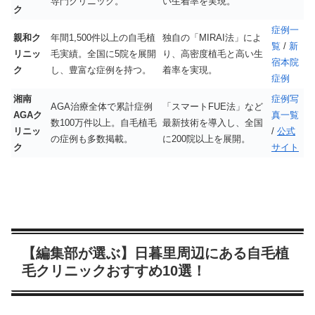
専門クリニック。
い生着率を実現。
ク
症例一
親和ク
年間1,500件以上の自毛植
独自の「MIRAI法」によ
覧
/
新
リニッ
毛実績。全国に5院を展開
り、高密度植毛と高い生
宿本院
ク
し、豊富な症例を持つ。
着率を実現。
症例
湘南
症例写
AGA治療全体で累計症例
「スマートFUE法」など
AGAク
真一覧
数100万件以上。自毛植毛
最新技術を導入し、全国
リニッ
/
公式
の症例も多数掲載。
に200院以上を展開。
ク
サイト
【編集部が選ぶ】日暮里周辺にある自毛植
毛クリニックおすすめ10選！