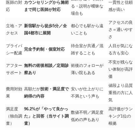
医師の対
カウンセリングから施術
一貫性と信頼
る・説明が曖昧な
応
まで同じ医師が対応
感が高い
場合も
アクセスの良
立地・ア
新宿駅から徒歩5分／全
都心でも駅から遠
さ＝通いやす
クセス
国4都市に展開
いことも
さ
プライバ
待合室が共通／混
人目が気にな
完全予約制・個室対応
シー配慮
雑することも
る方も安心
不安が残らな
アフター
無料の術後相談／定期診
術後のフォローが
い体制が高評
サポート
察あり
薄い院もある
価
値段より品質
費用対効
高額だが
技術・満足度で
安いが仕上がりに
重視の方に人
果
納得の内容
不満という声も
気
満足度
96.2%が「やって良かっ
高評価がラン
数値不明／満足度
（独自調
た」と回答（当サイト調
キング1位の
低めの声もあり
査）
査）
根拠