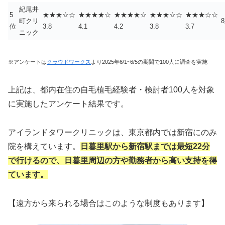
紀尾井
5
★★★☆☆
★★★★☆
★★★★☆
★★★☆☆
★★★☆☆
町クリ
位
3.8
4.1
4.2
3.8
3.7
ニック
※アンケートは
クラウドワークス
より2025年6/1~6/5の期間で100人に調査を実施
上記は、都内在住の自毛植毛経験者・検討者100人を対象
に実施したアンケート結果です。
アイランドタワークリニックは、東京都内では新宿にのみ
院を構えています。
日暮里駅から新宿駅までは最短22分
で行けるので、日暮里周辺の方や勤務者から高い支持を得
ています。
【遠方から来られる場合はこのような制度もあります】