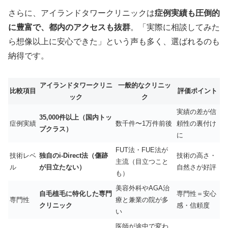
さらに、アイランドタワークリニックは
症例実績も圧倒的
に豊富で、都内のアクセスも抜群
。「実際に相談してみた
ら想像以上に安心できた」という声も多く、選ばれるのも
納得です。
アイランドタワークリニ
一般的なクリニッ
比較項目
評価ポイント
ック
ク
実績の差が信
35,000件以上（国内トッ
症例実績
数千件〜1万件前後
頼性の裏付け
プクラス）
に
FUT法・FUE法が
技術レベ
独自のi-Direct法（傷跡
技術の高さ・
主流（目立つこと
ル
が目立たない）
自然さが好評
も）
美容外科やAGA治
自毛植毛に特化した専門
専門性＝安心
専門性
療と兼業の院が多
クリニック
感・信頼度
い
医師が途中で変わ