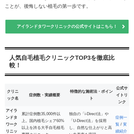
ことが、後悔しない植毛の第一歩です。
アイランドタワークリニックの公式サイトはこちら！
人気自毛植毛クリニックTOP3を徹底比
較！
公式サ
クリニ
特徴的な施術法・ポイン
症例数・実績概要
イトリ
ック名
ト
ンク
アイラ
累計症例数35,000件以
独自の「i-Direct法」や
ンドタ
症例一
上。国内植毛シェア60%
「U-Direct法」を採用
ワーク
覧
/
実
以上を誇る大手自毛植毛
し、自然な仕上がりと高
リニッ
績紹介