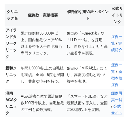
公式サ
クリニ
特徴的な施術法・ポイン
症例数・実績概要
イトリ
ック名
ト
ンク
アイラ
累計症例数35,000件以
独自の「i-Direct法」や
ンドタ
症例一
上。国内植毛シェア60%
「U-Direct法」を採用
ワーク
覧
/
実
以上を誇る大手自毛植毛
し、自然な仕上がりと高
リニッ
績紹介
専門クリニック。
い生着率を実現。
ク
症例一
親和ク
年間1,500件以上の自毛植
独自の「MIRAI法」によ
覧
/
新
リニッ
毛実績。全国に5院を展開
り、高密度植毛と高い生
宿本院
ク
し、豊富な症例を持つ。
着率を実現。
症例
湘南
症例写
AGA治療全体で累計症例
「スマートFUE法」など
AGAク
真一覧
数100万件以上。自毛植毛
最新技術を導入し、全国
リニッ
/
公式
の症例も多数掲載。
に200院以上を展開。
ク
サイト