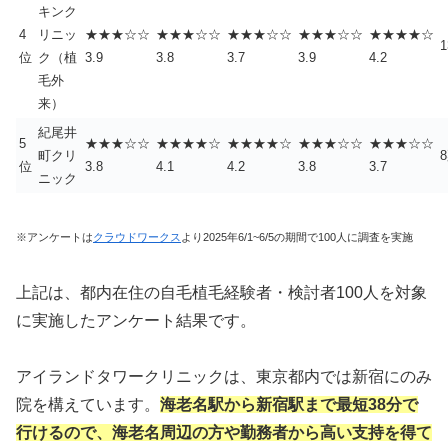
キンク
4
リニッ
★★★☆☆
★★★☆☆
★★★☆☆
★★★☆☆
★★★★☆
位
ク（植
3.9
3.8
3.7
3.9
4.2
毛外
来）
紀尾井
5
★★★☆☆
★★★★☆
★★★★☆
★★★☆☆
★★★☆☆
町クリ
位
3.8
4.1
4.2
3.8
3.7
ニック
※アンケートは
クラウドワークス
より2025年6/1~6/5の期間で100人に調査を実施
上記は、都内在住の自毛植毛経験者・検討者100人を対象
に実施したアンケート結果です。
アイランドタワークリニックは、東京都内では新宿にのみ
院を構えています。
海老名駅から新宿駅まで最短38分で
行けるので、海老名周辺の方や勤務者から高い支持を得て