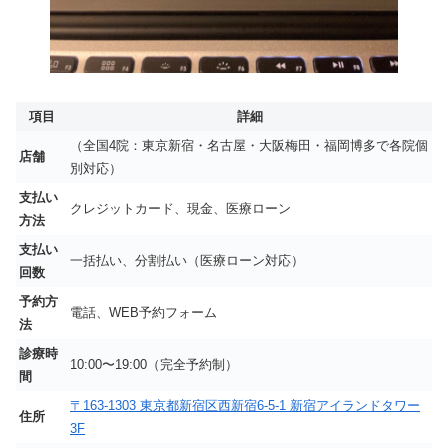
項目
詳細
（全国4院：東京新宿・名古屋・大阪梅田・福岡博多で各院個
店舗
別対応）
支払い
クレジットカード、現金、医療ローン
方法
支払い
一括払い、分割払い（医療ローン対応）
回数
予約方
電話、WEB予約フォーム
法
診療時
10:00〜19:00（完全予約制）
間
〒163-1303 東京都新宿区西新宿6-5-1 新宿アイランドタワー
住所
3F