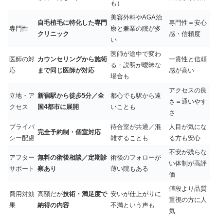
も）
美容外科やAGA治
自毛植毛に特化した専門
専門性＝安心
専門性
療と兼業の院が多
クリニック
感・信頼度
い
医師が途中で変わ
医師の対
カウンセリングから施術
一貫性と信頼
る・説明が曖昧な
応
まで同じ医師が対応
感が高い
場合も
アクセスの良
立地・ア
新宿駅から徒歩5分／全
都心でも駅から遠
さ＝通いやす
クセス
国4都市に展開
いことも
さ
プライバ
待合室が共通／混
人目が気にな
完全予約制・個室対応
シー配慮
雑することも
る方も安心
不安が残らな
アフター
無料の術後相談／定期診
術後のフォローが
い体制が高評
サポート
察あり
薄い院もある
価
値段より品質
費用対効
高額だが
技術・満足度で
安いが仕上がりに
重視の方に人
果
納得の内容
不満という声も
気