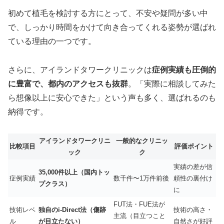
初めて植毛を検討する方にとって、不安や疑問が多い中
で、しっかり時間をかけて向き合ってくれる姿勢が選ばれ
ている理由の一つです。
さらに、アイランドタワークリニックは
症例実績も圧倒的
に豊富で、都内のアクセスも抜群
。「実際に相談してみた
ら想像以上に安心できた」という声も多く、選ばれるのも
納得です。
アイランドタワークリニ
一般的なクリニッ
比較項目
評価ポイント
ック
ク
実績の差が信
35,000件以上（国内トッ
症例実績
数千件〜1万件前後
頼性の裏付け
プクラス）
に
FUT法・FUE法が
技術レベ
独自のi-Direct法（傷跡
技術の高さ・
主流（目立つこと
ル
が目立たない）
自然さが好評