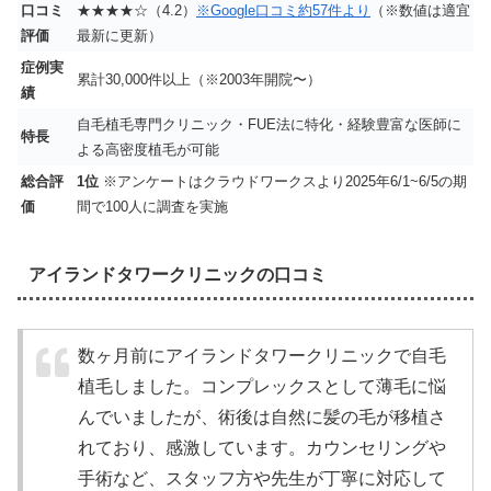
口コミ
★★★★☆（4.2）
※Google口コミ約57件より
（※数値は適宜
評価
最新に更新）
症例実
累計30,000件以上（※2003年開院〜）
績
自毛植毛専門クリニック・FUE法に特化・経験豊富な医師に
特長
よる高密度植毛が可能
総合評
1位
※アンケートはクラウドワークスより2025年6/1~6/5の期
価
間で100人に調査を実施
アイランドタワークリニックの口コミ
数ヶ月前にアイランドタワークリニックで自毛
植毛しました。コンプレックスとして薄毛に悩
んでいましたが、術後は自然に髪の毛が移植さ
れており、感激しています。カウンセリングや
手術など、スタッフ方や先生が丁寧に対応して