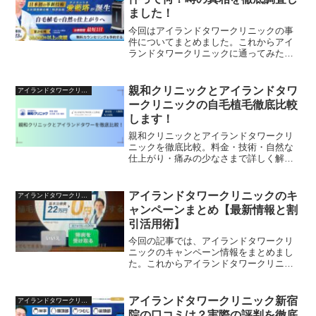
ました！
今回はアイランドタワークリニックの事
件についてまとめました。これからアイ
ランドタワークリニックに通ってみたい
けど、事件というワードがひっかかるな
という方は是非読んでみてくださいね。
親和クリニックとアイランドタワ
アイランドタワークリニック
ークリニックの自毛植毛徹底比較
します！
親和クリニックとアイランドタワークリ
ニックを徹底比較。料金・技術・自然な
仕上がり・痛みの少なさまで詳しく解
説。自毛植毛を検討中の方が後悔しない
選び方を紹介します。
アイランドタワークリニックのキ
アイランドタワークリニック
ャンペーンまとめ【最新情報と割
引活用術】
今回の記事では、アイランドタワークリ
ニックのキャンペーン情報をまとめまし
た。これからアイランドタワークリニッ
クを利用したいけど、できるだけお得に
利用したい方は是非読んでみてください
ね。
アイランドタワークリニック新宿
アイランドタワークリニック
院の口コミは？実際の評判を徹底